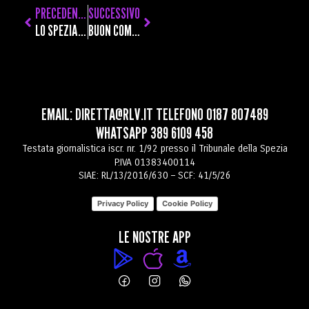
PRECEDENTE
SUCCESSIVO
LO SPEZIA ALLA PARTITA DECISIVA CON LA ROSA CONTATA TRA ACCIACCATI E GIOCATORI CON LA VALIGIA IN MANO
BUON COMPLEANNO RLV: LA “RADIO A COLORI” SI AVVIA AL MEZZO SECOLO DI VITA CON GRANDI NOVITÀ IN VISTA
EMAIL:
DIRETTA@RLV.IT
TELEFONO
0187 807489
WHATSAPP
389 6109 458
Testata giornalistica iscr. nr. 1/92 presso il Tribunale della Spezia
P.IVA 01383400114
SIAE: RL/13/2016/630 – SCF: 41/5/26
Privacy Policy
Cookie Policy
LE NOSTRE APP