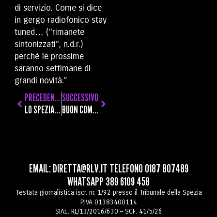
di servizio. Come si dice
in gergo radiofonico stay
tuned… (“rimanete
sintonizzati“, n.d.r.)
perché le prossime
saranno settimane di
grandi novità.”
PRECEDENTE
SUCCESSIVO
LO SPEZIA APRE ALLA CESSIONE DI SALVATORE ESPOSITO, MA VUOLE MONETIZZARE: VALUTAZIONE 2,5 MILIONI
BUON COMPLEANNO AMALIA: CENTO ANNI PER UNA SUPER NONNA
EMAIL:
DIRETTA@RLV.IT
TELEFONO
0187 807489
WHATSAPP
389 6109 458
Testata giornalistica iscr. nr. 1/92 presso il Tribunale della Spezia
P.IVA 01383400114
SIAE: RL/13/2016/630 – SCF: 41/5/26