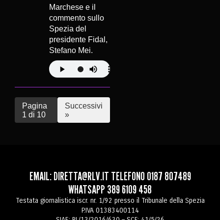
Marchese e il
commento sullo
Spezia del
presidente Fidal,
Stefano Mei.
Pagina
Successivi
1 di 10
»
EMAIL:
DIRETTA@RLV.IT
TELEFONO
0187 807489
WHATSAPP
389 6109 458
Testata giornalistica iscr. nr. 1/92 presso il Tribunale della Spezia
P.IVA 01383400114
SIAE: RL/13/2016/630 – SCF: 41/5/26