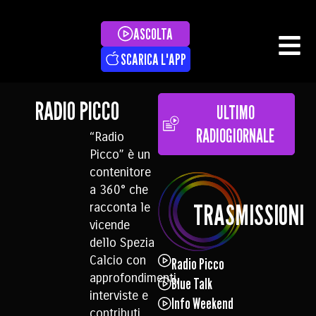
ASCOLTA
SCARICA L'APP
RADIO PICCO
ULTIMO
RADIOGIORNALE
“Radio
Picco” è un
contenitore
a 360° che
TRASMISSIONI
racconta le
vicende
dello Spezia
Calcio con
Radio Picco
approfondimenti,
Blue Talk
interviste e
Info Weekend
contributi