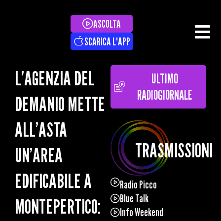
ASCOLTA
SCARICA L'APP
L’AGENZIA DEL
ULTIMO
RADIOGIORNALE
DEMANIO METTE
ALL’ASTA
TRASMISSIONI
UN’AREA
EDIFICABILE A
Radio Picco
Blue Talk
MONTEPERTICO:
Info Weekend