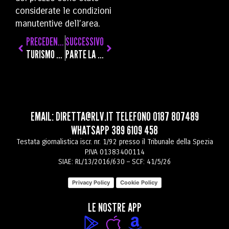
considerate le condizioni
manutentive dell’area.
PRECEDENTE
SUCCESSIVO
TURISMO E RISTORAZIONE, MANCANO LAVORATORI: SI RINNOVA L’ACCORDO TRA CONFARTIGIANATO E CIOFS
PARTE LA RIVOLUZIONE DEI ROBOT NEI CANTIERI NAVALI, I SINDACATI: “MA NON A SCAPITO DEL LAVORO UMANO”
EMAIL:
DIRETTA@RLV.IT
TELEFONO
0187 807489
WHATSAPP
389 6109 458
Testata giornalistica iscr. nr. 1/92 presso il Tribunale della Spezia
P.IVA 01383400114
SIAE: RL/13/2016/630 – SCF: 41/5/26
Privacy Policy
Cookie Policy
LE NOSTRE APP