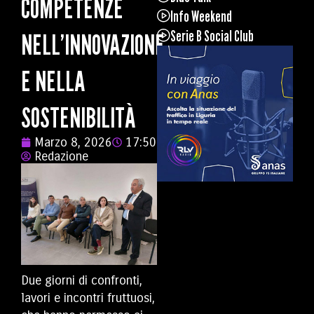
COMPETENZE
Info Weekend
Serie B Social Club
NELL’INNOVAZIONE
E NELLA
SOSTENIBILITÀ
Marzo 8, 2026
17:50
Redazione
Due giorni di confronti,
lavori e incontri fruttuosi,