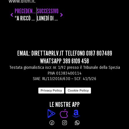
www.dltm.it
.
PRECEDENTE
SUCCESSIVO
“A RICCÒ SOLO ASSESSORI UOMINI. LA PARITÀ DI GENERE SI DEVE PRATICARE OGNI GIORNO”
LUNEDÌ DI SCIOPERO GENERALE PER I SINDACATI DI BASE: “PER LE DONNE E CONTRO IL DIVARIO RETRIBUTIVO DI GENERE”
EMAIL:
DIRETTA@RLV.IT
TELEFONO
0187 807489
WHATSAPP
389 6109 458
Testata giornalistica iscr. nr. 1/92 presso il Tribunale della Spezia
P.IVA 01383400114
SIAE: RL/13/2016/630 – SCF: 41/5/26
Privacy Policy
Cookie Policy
LE NOSTRE APP