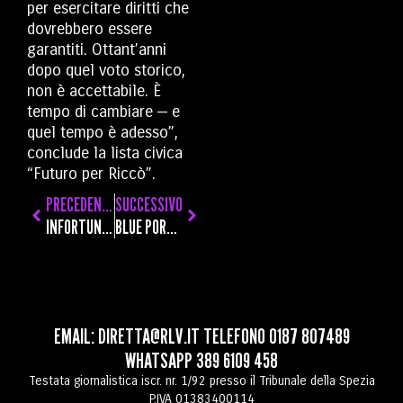
per esercitare diritti che
dovrebbero essere
garantiti. Ottant’anni
dopo quel voto storico,
non è accettabile. È
tempo di cambiare — e
quel tempo è adesso”,
conclude la lista civica
“Futuro per Riccò”.
PRECEDENTE
SUCCESSIVO
INFORTUNIO SUL LAVORO A LERICI: DICHIARATA LA MORTE CEREBRALE DELL’IMPRENDITORE
BLUE PORTS, DLTM PARTNER DEL PROGETTO EUROPEO CHE ACCREDITALE LE COMPETENZE NELL’INNOVAZIONE E NELLA SOSTENIBILITÀ
EMAIL:
DIRETTA@RLV.IT
TELEFONO
0187 807489
WHATSAPP
389 6109 458
Testata giornalistica iscr. nr. 1/92 presso il Tribunale della Spezia
P.IVA 01383400114