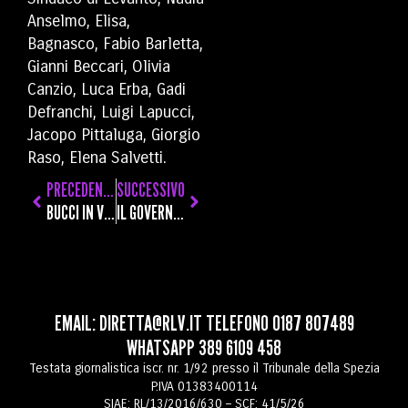
Anselmo, Elisa,
Bagnasco, Fabio Barletta,
Gianni Beccari, Olivia
Canzio, Luca Erba, Gadi
Defranchi, Luigi Lapucci,
Jacopo Pittaluga, Giorgio
Raso, Elena Salvetti.
PRECEDENTE
SUCCESSIVO
BUCCI IN VISITA AL DISTRETTO LIGURE DELLE TECNOLOGIE MARINE: “OTTIMO MODELLO PER METTERE INSIEME CONOSCENZE, COMPETENZE E PROGETTUALITÀ”
IL GOVERNO VUOLE UN CENTRO PER IL RIMPATRIO A PALLERONE, GIANI: “UN OLTRAGGIO ALLA LUNIGIANA”
EMAIL:
DIRETTA@RLV.IT
TELEFONO
0187 807489
WHATSAPP
389 6109 458
Testata giornalistica iscr. nr. 1/92 presso il Tribunale della Spezia
P.IVA 01383400114
SIAE: RL/13/2016/630 – SCF: 41/5/26