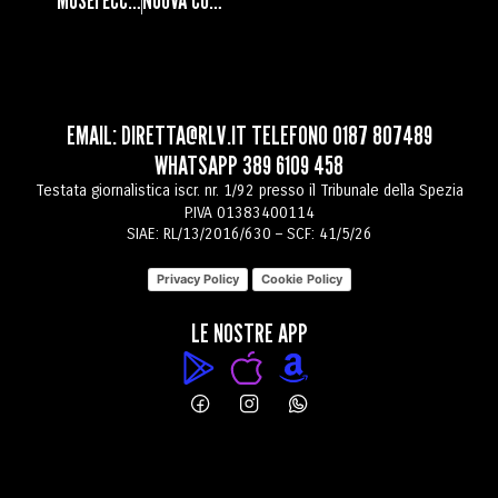
MUSEI ECCLESIASTICI, NON SOLO FEDE: LA DIRETTRICE SISTI SVELA IL MUSEO DIOCESANO DI SARZANA
NUOVA CONFIGURAZIONE PER IL MOLO GARIBALDI: VIA LIBERA ALLA CONCESSIONE SUPPLETIVA PER LSCT
EMAIL:
DIRETTA@RLV.IT
TELEFONO
0187 807489
WHATSAPP
389 6109 458
Testata giornalistica iscr. nr. 1/92 presso il Tribunale della Spezia
P.IVA 01383400114
SIAE: RL/13/2016/630 – SCF: 41/5/26
Privacy Policy
Cookie Policy
LE NOSTRE APP