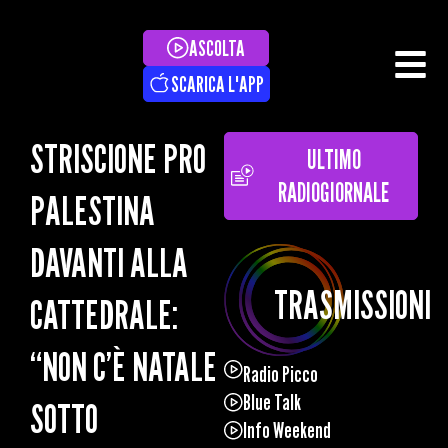
ASCOLTA
SCARICA L'APP
STRISCIONE PRO
ULTIMO
RADIOGIORNALE
PALESTINA
DAVANTI ALLA
TRASMISSIONI
CATTEDRALE:
“NON C’È NATALE
Radio Picco
Blue Talk
SOTTO
Info Weekend