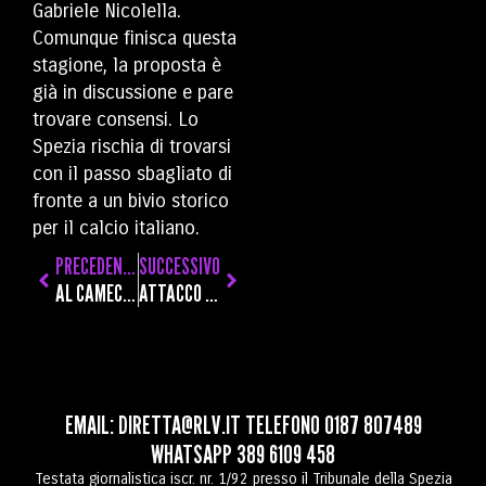
Gabriele Nicolella.
Comunque finisca questa
stagione, la proposta è
già in discussione e pare
trovare consensi. Lo
Spezia rischia di trovarsi
con il passo sbagliato di
fronte a un bivio storico
per il calcio italiano.
PRECEDENTE
SUCCESSIVO
AL CAMEC VISITA GUIDATA IN INGLESE DEDICATA ALLE ARTISTE DELLA COLLEZIONE PERMANENTE
ATTACCO IN EMERGENZA: ARTISTICO HA GIOCATO 180 MINUTI IN QUATTRO GIORNI E VLAHOVIC È UN FANTASMA
EMAIL:
DIRETTA@RLV.IT
TELEFONO
0187 807489
WHATSAPP
389 6109 458
Testata giornalistica iscr. nr. 1/92 presso il Tribunale della Spezia