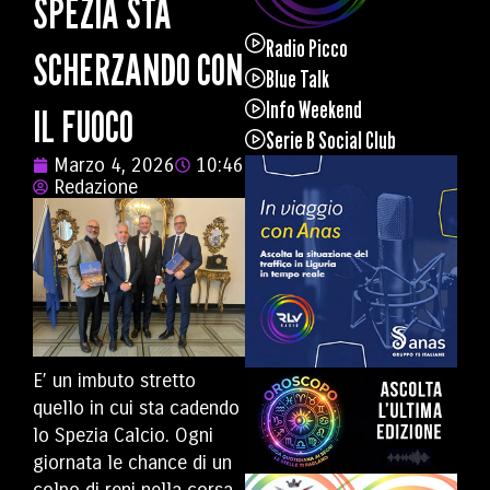
SPEZIA STA
Radio Picco
SCHERZANDO CON
Blue Talk
Info Weekend
IL FUOCO
Serie B Social Club
Marzo 4, 2026
10:46
Redazione
E’ un imbuto stretto
quello in cui sta cadendo
lo Spezia Calcio. Ogni
giornata le chance di un