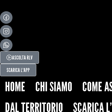
ASCOLTA RLV
SCARICA L'APP
HOME
CHI SIAMO
COME A
DAL TERRITORIO
SCARICA L