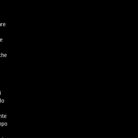
are
he
che
.
i
lo
nte
ampo