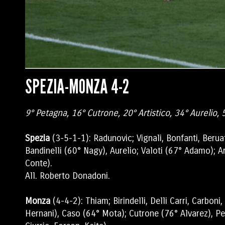
SPEZIA-MONZA 4-2
9° Petagna, 16° Cutrone, 20° Artistico, 34° Aurelio, 5
Spezia
(3-5-1-1): Radunovic; Vignali, Bonfanti, Beru
Bandinelli (60° Nagy), Aurelio; Valoti (67° Adamo); Ar
Conte).
All. Roberto Donadoni.
Monza
(4-4-2): Thiam; Birindelli, Delli Carri, Carbo
Hernani), Caso (64° Mota); Cutrone (76° Alvarez), P