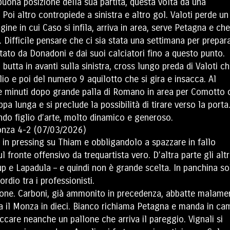
 buona posizione della sua partita, questa volta da una
Poi altro contropiede a sinistra e altro gol. Valoti perde un
ine in cui Caso si infila, arriva in area, serve Petagna e che
 Difficile pensare che ci sia stata una settimana per prepar
ato da Donadoni e dai suoi calciatori fino a questo punto.
 butta in avanti sulla sinistra, cross lungo preda di Valoti c
relio e poi del numero 9 aquilotto che si gira e insacca. Al
que minuti dopo grande palla di Romano in area per Comotto 
ppa lunga e si preclude la possibilità di tirare verso la porta
ondo figlio d’arte, molto dinamico e generoso.
o in pressing su Thiam e obbligandolo a spazzare in fallo
 fronte offensivo da trequartista vero. D’altra parte gli altr
rup e Lapadula – e quindi non è grande scelta. In panchina so
dio tra i professionisti.
sione. Carboni, già ammonito in precedenza, abbatte malame
scia il Monza in dieci. Bianco richiama Petagna e manda in c
care neanche un pallone che arriva il pareggio. Vignali si