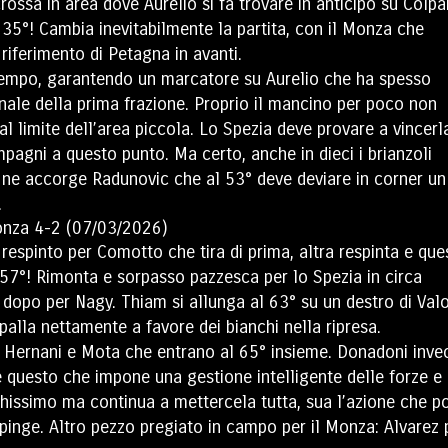
 crossa in area dove Aurelio si fa trovare in anticipo su Colpa
 35°! Cambia inevitabilmente la partita, con il Monza che
 riferimento di Petagna in avanti.
tempo, garantendo un marcatore su Aurelio che ha spesso
inale della prima frazione. Proprio il mancino per poco non
dal limite dell’area piccola. Lo Spezia deve provare a vincerl
mpagni a questo punto. Ma certo, anche in dieci i brianzoli
 ne accorge Radunovic che al 53° deve deviare in corner un
.
 respinto per Comotto che tira di prima, altra respinta e que
l 57°! Rimonta e sorpasso pazzesca per lo Spezia in circa
 dopo per Nagy. Thiam si allunga al 63° su un destro di Valo
alla nettamente a favore dei bianchi nella ripresa.
o Hernani e Mota che entrano al 65° insieme. Donadoni inve
re questo che impone una gestione intelligente delle forze e 
anchissimo ma continua a mettercela tutta, sua l’azione che p
pinge. Altro pezzo pregiato in campo per il Monza: Alvarez 