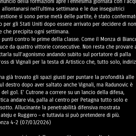
nnuncio della formazioni apre l’ennesima giornata con l’acq
 allontanarsi nell’ultima settimana e le due inseguitrici
 gestione si sono perse metà delle partite, è stato conferma
to per gli Stati Uniti dopo essere arrivato per decidere di no
ne che precipita ogni settimana.
are punti contro le prime della classe. Come il Monza di Bianc
duce da quattro vittorie consecutive. Non resta che provare 
uttarla sull’agonismo andando subito sul portatore di palla
ss di Vignali per la testa di Artistico che, tutto solo, indiri
ha già trovato gli spazi giusti per puntare la profondità alle
 sul destro dopo aver saltato anche Vignali, ma Radunovic è
 del gol. E’ Cutrone a correre su un lancio della difesa,
tica andare via, palla al centro per Petagna tutto solo e
 sotto. Allucinante la penetrabilità difensiva mostrata
Mateju e Ruggero – e tuttavia si può pretendere di più.