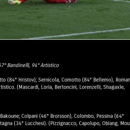
7° Bandinelli, 94° Artistico
atto (84° Hristov); Sernicola, Comotto (84° Bellemo), Roma
tistico. (Mascardi, Loria, Bertoncini, Lorenzelli, Shagaxle,
ni, Bakoune; Colpani (46° Brorsson), Colombo, Pessina (64°
etagna (34° Lucchesi). (Pizzignacco, Capolupo, Obiang, Mou