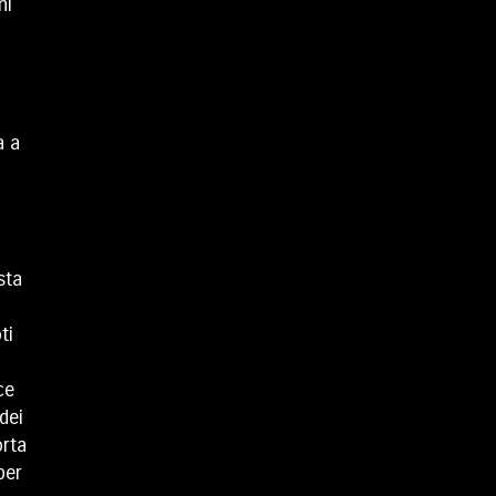
ni
a a
sta
ti
ce
dei
orta
per