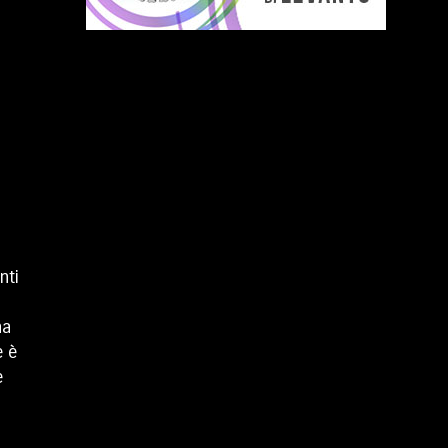
nti
na
e è
e