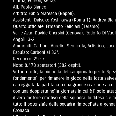
Ciurria, Forson, Keita).
All. Paolo Bianco.
Arbitro: Fabio Maresca (Napoli).
Assistenti: Daisuke Yoshikawa (Roma 1), Andrea Bianc
Quarto ufficiale: Ermanno Feliciani (Teramo).
Var e Avar: Davide Ghersini (Genova), Rodolfo Di Vuo
Angoli: 3-2
Ammoniti: Carboni, Aurelio, Sernicola, Artistico, Lucc
Espulso: Carboni al 33°.
Recupero: 2′ e 7′.
Note: 8.473 spettatori (382 ospiti).
Vittoria folle, la più bella del campionato per lo Sp
fondamentali per rimanere in gioco nella lotta salvez
carreggiata la partita con una grande reazione a cui s
con una doppietta nella giornata in cui è il solo attac
il vero motore emotivo della squadra. In difesa c’è m
tutto il potenziale della squadra rimodellata a genna
Cronaca
.