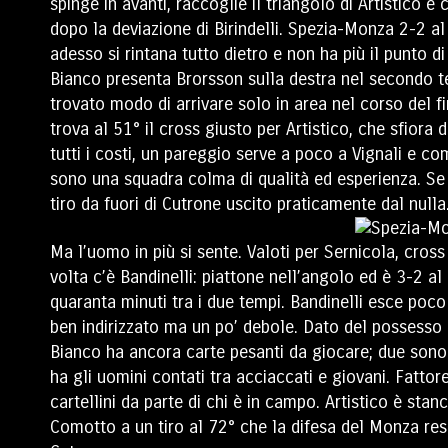
spinge in avanti, raccoglie il triangolo di Artistico e
dopo la deviazione di Birindelli. Spezia-Monza 2-2 al
adesso si rintana tutto dietro e non ha più il punto di
Bianco presenta Brorsson sulla destra nel secondo 
trovato modo di arrivare solo in area nel corso del f
trova al 51° il cross giusto per Artistico, che sfiora 
tutti i costi, un pareggio serve a poco a Vignali e co
sono una squadra colma di qualità ed esperienza. Se
tiro da fuori di Cutrone uscito praticamente dal nulla
Ma l’uomo in più si sente. Valoti per Sernicola, cross
volta c’è Bandinelli: piattone nell’angolo ed è 3-2 a
quaranta minuti tra i due tempi. Bandinelli esce poco
ben indirizzato ma un po’ debole. Dato del possesso p
Bianco ha ancora carte pesanti da giocare; due son
ha gli uomini contati tra acciaccati e giovani. Fatto
cartellini da parte di chi è in campo. Artistico è st
Comotto a un tiro al 72° che la difesa del Monza res