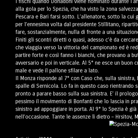
I fischi quando Donadoni viene nominato durante l’a
alla gola per lo Spezia, che ha visto la zona salvezza
Pescara e Bari farsi sotto. L’allenatore, sotto la cui
per l’ennesima volta dal presidente Stillitano, riparti
fare, sostanzialmente, nulla di fronte a una situazio
Finiti gli scontri diretti o quasi, adesso c’è da cerc
che viaggia verso la vittoria del campionato ed è re
partire forte e così fanno i bianchi, che provano a b
avversario e poi in verticale. Al 5° ne esce un buon cro
male e vede il pallone sfilare a lato.
Il Monza risponde al 7° con Caso che, sulla sinistra, 
spalle di Sernicola. Lo fa in questo caso rientrando
pronto a parare basso sulla sua sinistra. E’ il prologo
pessimo il movimento di Bonfanti che lo lascia in pra
sinistro ad appoggiare in porta. Al 9° lo Spezia è già
nell’occasione. Tante le assenze lì dietro – Hrsitov, 