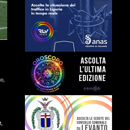
no,
t,