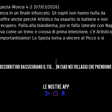
za in un finale infuocato. Gli ospiti non hanno nulla da
 soffre anche perché Artistico ha esaurito le batterie e non
 recupero. Palla alla biandierina, poi in fallo laterale con Na
riva come un treno e crossa di prima intenzione, c’è Artisti
l importantissimo! Lo Spezia torna a vincere al Picco e si
TURISTA FRANCESE SI INFORTUNA SU UN SENTIERO A MANAROLA, SOCCORRITORI RASSICURANO IL FIGLIOLETTO
IN CIAD NEI VILLAGGI CHE PRENDONO
LE NOSTRE APP