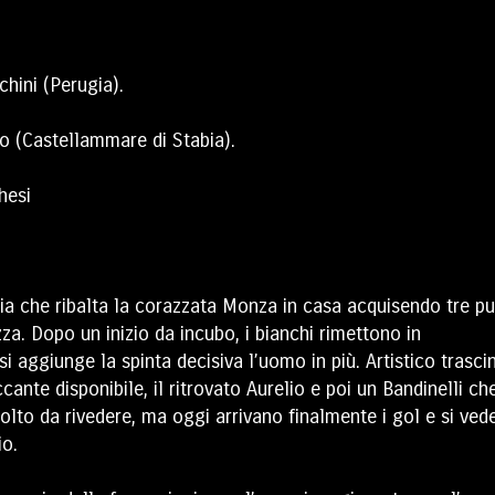
hini (Perugia).
lo (Castellammare di Stabia).
hesi
ezia che ribalta la corazzata Monza in casa acquisendo tre pu
za. Dopo un inizio da incubo, i bianchi rimettono in
i aggiunge la spinta decisiva l’uomo in più. Artistico trasci
cante disponibile, il ritrovato Aurelio e poi un Bandinelli ch
olto da rivedere, ma oggi arrivano finalmente i gol e si ved
io.