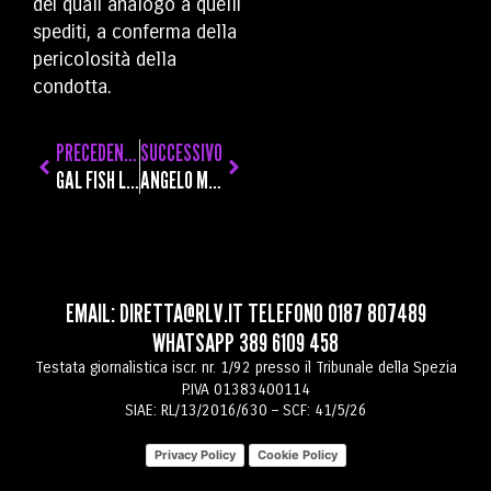
dei quali analogo a quelli
spediti, a conferma della
pericolosità della
condotta.
PRECEDENTE
SUCCESSIVO
GAL FISH LIGURIA AL LAVORO PER AUMENTARE IL CONSUMO DELLE SPECIE ITTICHE LOCALI SOTTOUTILIZZATE. NEI PROSSIMI GIORNI TAPPA AL SEAFOOD DI BARCELLONA
ANGELO MOLINARI A RADIO PICCO: “PORTAI ALLO SPEZIA VOLPI DOPO IL FALLIMENTO. ORA TENIAMOCI STRETTI ROBERTS”
EMAIL:
DIRETTA@RLV.IT
TELEFONO
0187 807489
WHATSAPP
389 6109 458
Testata giornalistica iscr. nr. 1/92 presso il Tribunale della Spezia
P.IVA 01383400114
SIAE: RL/13/2016/630 – SCF: 41/5/26
Privacy Policy
Cookie Policy