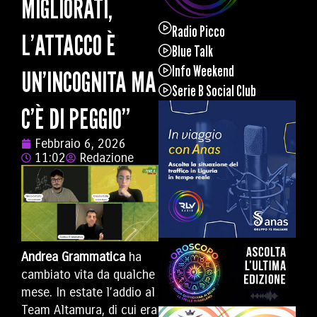
MIGLIORATI,
Radio Picco
L’ATTACCO È
Blue Talk
Info Weekend
UN’INCOGNITA MA
Serie B Social Club
C’È DI PEGGIO”
Febbraio 6, 2026
11:02
Redazione
Andrea Grammatica
ha
cambiato vita da qualche
mese. In estate l’addio al
Team Altamura, di cui era