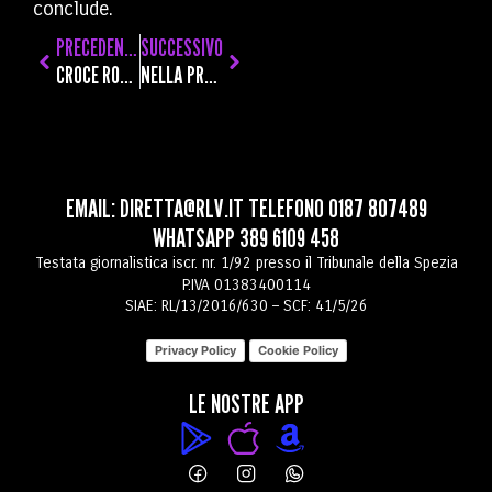
conclude.
PRECEDENTE
SUCCESSIVO
CROCE ROSSA ALLA SPEZIA, QUANDO L’AIUTO DIVENTA UNA PRESENZA QUOTIDIANA. DE ANGELIS: “FONDAMENTALE ATTENZIONE VERSO MINORI”
NELLA PROVINCIA DELLA SPEZIA 197 IMPRESE IN PIÙ NEL 2025, MIGLIOR TASSO DI CRESCITA DELLA LIGURIA
EMAIL:
DIRETTA@RLV.IT
TELEFONO
0187 807489
WHATSAPP
389 6109 458
Testata giornalistica iscr. nr. 1/92 presso il Tribunale della Spezia
P.IVA 01383400114
SIAE: RL/13/2016/630 – SCF: 41/5/26
Privacy Policy
Cookie Policy
LE NOSTRE APP