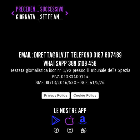
PRECEDENTE
SUCCESSIVO
GIORNATA DEL PERSONALE SANITARIO, NURSING UP SUI COLLEGHI SCOMPARSI: “LA MEMORIA SENZA RIFORME È SOLO UN RITUALE”
SETTE ANELLI A PIEDI NELLA VALLATA DI LEVANTO, UNA GUIDA GRATUITA PER UNA SETTIMANA CHE RIGENERA
EMAIL:
DIRETTA@RLV.IT
TELEFONO
0187 807489
WHATSAPP
389 6109 458
Testata giornalistica iscr. nr. 1/92 presso il Tribunale della Spezia
P.IVA 01383400114
SIAE: RL/13/2016/630 – SCF: 41/5/26
Privacy Policy
Cookie Policy
LE NOSTRE APP