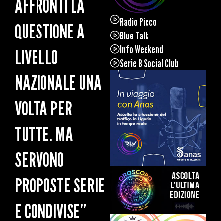
AFFRONTI LA
Radio Picco
QUESTIONE A
Blue Talk
Info Weekend
LIVELLO
Serie B Social Club
NAZIONALE UNA
VOLTA PER
TUTTE. MA
SERVONO
PROPOSTE SERIE
E CONDIVISE”