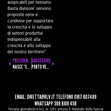
auspicabili per nessuno.
Basta divisioni: servono
proposte serie e
condivise per supportare
la crescita e lo sviluppo
di settori produttivi
indispensabili alla
crescita e allo sviluppo
del nostro territorio”.
PRECEDENTE
SUCCESSIVO
NASCE “ENOTECA PASSIONEZERO”: VINI, BIRRE E LIQUORI SENZA ALCOL PER RISTORAZIONE ED EVENTI
PORTO VENERE, IL COMITATO “IL FRASTAGLIO”: “DIFENDIAMO IL PATRIMONIO PUBBLICO. NO ALLA SUA SVENDITA, SÌ ALLA SALVAGUARDIA DELLA SUA UNICITÀ”
EMAIL:
DIRETTA@RLV.IT
TELEFONO
0187 807489
WHATSAPP
389 6109 458
Testata giornalistica iscr. nr. 1/92 presso il Tribunale della Spezia