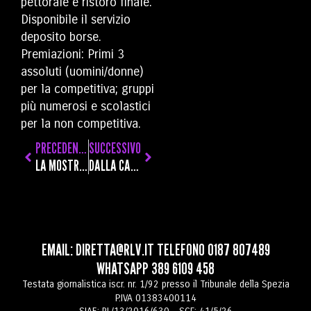
pettorale e ristoro finale.
Disponibile il servizio
deposito borse.
Premiazioni: Primi 3
assoluti (uomini/donne)
per la competitiva; gruppi
più numerosi e scolastici
per la non competitiva.
PRECEDENTE
SUCCESSIVO
LA MOSTRA ROMANA SU FRANCESCO VACCARONE NELLE RUBRICHE DI TG2 E SKY ARTE
DALLA CALIFORNIA A PIAZZA EUROPA, LP SUL PALCO DEL FESTIVAL INTERNAZIONALE DEL JAZZ DELLA SPEZIA
EMAIL:
DIRETTA@RLV.IT
TELEFONO
0187 807489
WHATSAPP
389 6109 458
Testata giornalistica iscr. nr. 1/92 presso il Tribunale della Spezia
P.IVA 01383400114