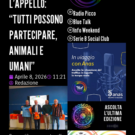
L’APPELLO:
Radio Picco
“TUTTI POSSONO
Blue Talk
Info Weekend
PARTECIPARE,
Serie B Social Club
ANIMALI E
UMANI”
Aprile 8, 2026
11:21
Redazione