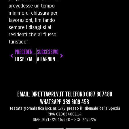
prevedesse un tempo
minimo di chiusura per
lavorazioni, limitando
sempre i disagi sì ai
residenti che al flusso
turistico”.
PRECEDENTE
SUCCESSIVO
LO SPEZIA SI RIPRESENTA SCARICO ALLA RIPRESA E PERDE CONTRO UN SUDTIROL A SECCO DA 105 GIORNI
A BAGNONE NASCE UN COMITATO PER SALVARE LA PAVIMENTAZIONE STORICA E I “PIAGNONI” DEL BORGO
EMAIL:
DIRETTA@RLV.IT
TELEFONO
0187 807489
WHATSAPP
389 6109 458
Testata giornalistica iscr. nr. 1/92 presso il Tribunale della Spezia
P.IVA 01383400114
SIAE: RL/13/2016/630 – SCF: 41/5/26