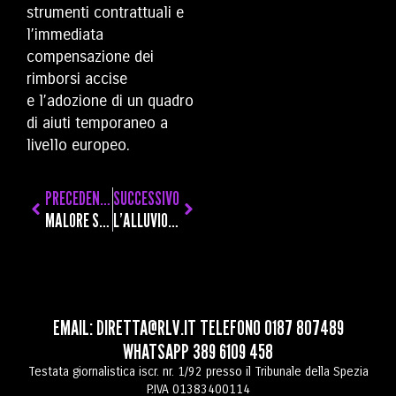
strumenti contrattuali e
l’immediata
compensazione dei
rimborsi accise
e l’adozione di un quadro
di aiuti temporaneo a
livello europeo.
PRECEDENTE
SUCCESSIVO
MALORE SULLE APUANE, ESCURSIONISTA SPEZZINO DI 72 ANNI RECUPERATO IN VETTA CON L’ELICOTTERO
L’ALLUVIONE DISTRUSSE STUDIO E STRUMENTI, 15 ANNI DOPO I DESAD PUBBLICANO UN EP “SOPRAVVISSUTO”
EMAIL:
DIRETTA@RLV.IT
TELEFONO
0187 807489
WHATSAPP
389 6109 458
Testata giornalistica iscr. nr. 1/92 presso il Tribunale della Spezia
P.IVA 01383400114