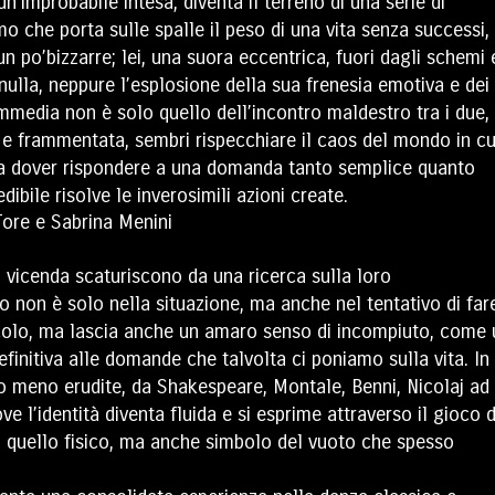
n’improbabile intesa, diventa il terreno di una serie di
uomo che porta sulle spalle il peso di una vita senza successi
un po’bizzarre; lei, una suora eccentrica, fuori dagli schemi 
lla, neppure l’esplosione della sua frenesia emotiva e dei
ommedia non è solo quello dell’incontro maldestro tra i due
a e frammentata, sembri rispecchiare il caos del mondo in cu
vano a dover rispondere a una domanda tanto semplice quanto
ibile risolve le inverosimili azioni create.
 vicenda scaturiscono da una ricerca sulla loro
do non è solo nella situazione, ma anche nel tentativo di far
dicolo, ma lascia anche un amaro senso di incompiuto, come
definitiva alle domande che talvolta ci poniamo sulla vita. In
ù o meno erudite, da Shakespeare, Montale, Benni, Nicolaj ad
e l’identità diventa fluida e si esprime attraverso il gioco 
lo quello fisico, ma anche simbolo del vuoto che spesso