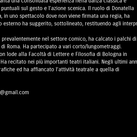
vanta una consolidata esperienza nella danza classica e
untuali sul gesto e l’azione scenica. Il ruolo di Donatella
a, in uno spettacolo dove non viene firmata una regia, ha
o esterno ha suggerito, sottolineato, restituendo agli interpr
i, prevalentemente nel settore comico, ha calcato i palchi di
a di Roma. Ha partecipato a vari corto/lungometraggi.
n lode alla Facoltà di Lettere e Filosofia di Bologna in
a recitato nei più importanti teatri italiani. Negli ultimi ann
fiche ed ha affiancato l’attività teatrale a quella di
ia@gmail.com