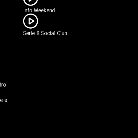
Info Weekend
Serie B Social Club
dro
he e