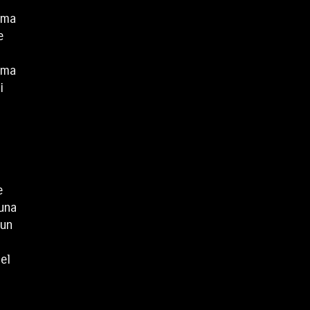
, ma
e
, ma
i
e
 una
 un
del