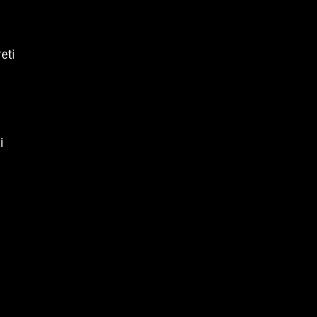
eti
i