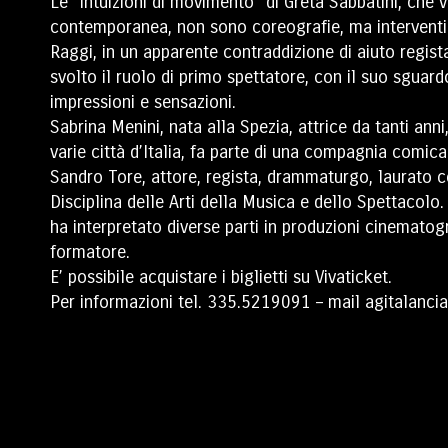
Le “intuizioni di movimento” di Greta Sabbatini, che 
contemporanea, non sono coreografie, ma interventi p
Raggi, in un apparente contraddizione di aiuto regist
svolto il ruolo di primo spettatore, con il suo sguard
impressioni e sensazioni.
Sabrina Menini, nata alla Spezia, attrice da tanti ann
varie città d’Italia, fa parte di una compagnia comic
Sandro Tore, attore, regista, drammaturgo, laurato co
Disciplina delle Arti della Musica e dello Spettacolo. H
ha interpretato diverse parti in produzioni cinematogra
formatore.
E’ possibile acquistare i biglietti su Vivaticket.
Per informazioni tel. 335.5219091 – mail agitalanc