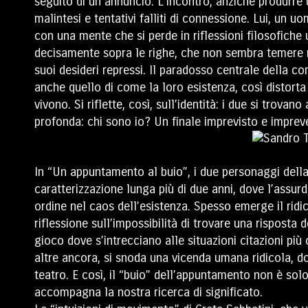
seguito di un annuncio. L’incontro, anziché produrre u
malintesi e tentativi falliti di connessione. Lui, un 
con una mente che si perde in riflessioni filosofiche 
decisamente sopra le righe, che non sembra temere nu
suoi desideri repressi. Il paradosso centrale della c
anche quello di come la loro esistenza, così distort
vivono. Si riflette, così, sull’identità: i due si tro
profonda: chi sono io? Un finale imprevisto e impreved
In “Un appuntamento al buio”, i due personaggi della
caratterizzazione lunga più di due anni, dove l’assur
ordine nel caos dell’esistenza. Spesso emerge il ri
riflessione sull’impossibilità di trovare una risposta 
gioco dove s’intrecciano alle situazioni citazioni pi
altre ancora, si snoda una vicenda umana ridicola, dov
teatro. E così, il “buio” dell’appuntamento non è so
accompagna la nostra ricerca di significato.