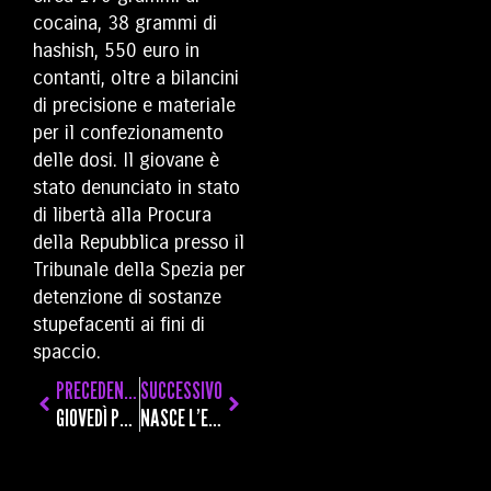
cocaina, 38 grammi di
hashish, 550 euro in
contanti, oltre a bilancini
di precisione e materiale
per il confezionamento
delle dosi. Il giovane è
stato denunciato in stato
di libertà alla Procura
della Repubblica presso il
Tribunale della Spezia per
detenzione di sostanze
stupefacenti ai fini di
spaccio.
PRECEDENTE
SUCCESSIVO
GIOVEDÌ POMERIGGIO APRE IL CINEMA TEATRO SPORT, LA NUOVA SALA DI LEVANTO DA DUECENTO POSTI
NASCE L’ESPERTO DEI BENI CULTURALI DELLA DIFESA, IN AVVIO UN MASTER DI SECONDO LIVELLO PER LAUREATI