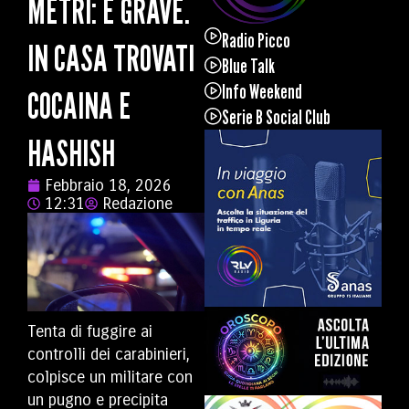
METRI: È GRAVE.
Radio Picco
IN CASA TROVATI
Blue Talk
Info Weekend
COCAINA E
Serie B Social Club
HASHISH
Febbraio 18, 2026
12:31
Redazione
Tenta di fuggire ai
controlli dei carabinieri,
colpisce un militare con
un pugno e precipita