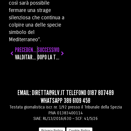
così sarà possibile
fermare una strage
silenziosa che continua a
colpire una delle specie
simbolo del
Mediterraneo”.
PRECEDENTE
SUCCESSIVO
VALDITARA CHIAMA LA PRESIDE DEL CHIODO: “E’ MOLTO SCOSSA. METAL DETECTOR NELLE SCUOLE PIÙ A RISCHIO”
DOPO LA TRAGEDIA DIAMO UN NUOVO SIGNIFICATO ALLE RELAZIONI UMANE
EMAIL:
DIRETTA@RLV.IT
TELEFONO
0187 807489
WHATSAPP
389 6109 458
Testata giornalistica iscr. nr. 1/92 presso il Tribunale della Spezia
P.IVA 01383400114
SIAE: RL/13/2016/630 – SCF: 41/5/26
Privacy Policy
Cookie Policy