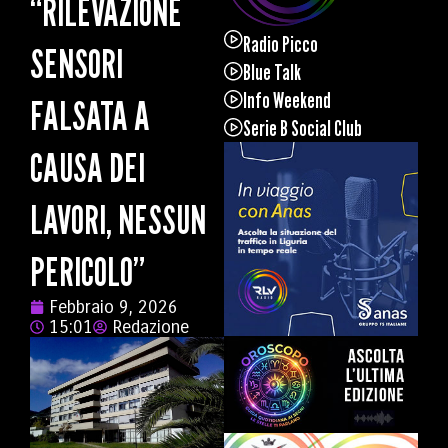
“RILEVAZIONE
Radio Picco
SENSORI
Blue Talk
Info Weekend
FALSATA A
Serie B Social Club
CAUSA DEI
LAVORI, NESSUN
PERICOLO”
Febbraio 9, 2026
15:01
Redazione