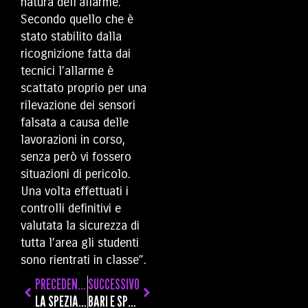
natura dell’allarme.
Secondo quello che è
stato stabilito dalla
ricognizione fatta dai
tecnici l’allarme è
scattato proprio per una
rilevazione dei sensori
falsata a causa delle
lavorazioni in corso,
senza però vi fossero
situazioni di pericolo.
Una volta effettuati i
controlli definitivi e
valutata la sicurezza di
tutta l’area gli studenti
sono rientrati in classe”.
PRECEDENTE
SUCCESSIVO
LA SPEZIA È CITTÀ CREATIVA UNESCO PER IL DESIGN: IN SALA DANTE UNA MATTINATA PER PARLARNE A TUTTI
BARI E SPEZIA SULLA STESSA BARCA, LONGO: “HO VISTO GIOCATORI SULLE GAMBE, DOVRÒ CHIEDERGLI UNO SFORZO”