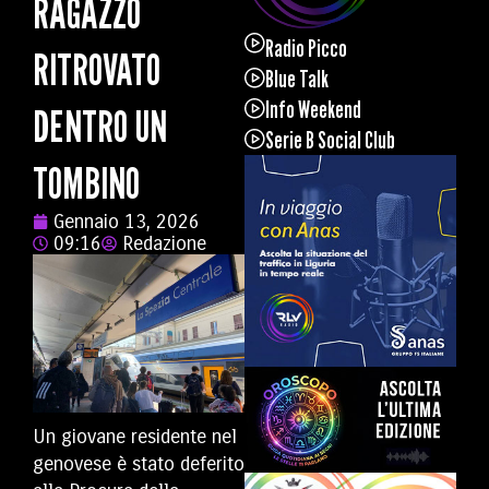
RAGAZZO
Radio Picco
RITROVATO
Blue Talk
Info Weekend
DENTRO UN
Serie B Social Club
TOMBINO
Gennaio 13, 2026
09:16
Redazione
Un giovane residente nel
genovese è stato deferito