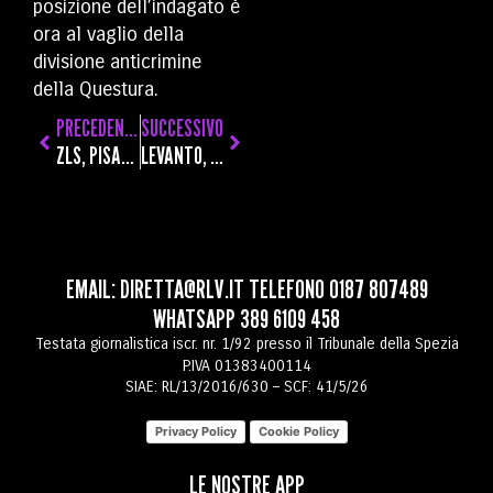
posizione dell’indagato è
ora al vaglio della
divisione anticrimine
della Questura.
PRECEDENTE
SUCCESSIVO
ZLS, PISANO: “FONDAMENTALE LA PRESENZA DI INFRASTRUTTURE LOGISTICHE E AREE INDUSTRIALI. PONTREMOLESE SEMPRE PIÙ IRRINUNCIABILE”
LEVANTO, AL VIA IL BANDO PER LE CONCESSIONI DEMANIALI MARITTIME A USO TURISTICO-RICREATIVO
EMAIL:
DIRETTA@RLV.IT
TELEFONO
0187 807489
WHATSAPP
389 6109 458
Testata giornalistica iscr. nr. 1/92 presso il Tribunale della Spezia
P.IVA 01383400114
SIAE: RL/13/2016/630 – SCF: 41/5/26
Privacy Policy
Cookie Policy
LE NOSTRE APP