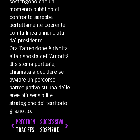
sostengono che un
momento pubblico di
confronto sarebbe
perfettamente coerente
con la linea annunciata
dal presidente.
Ora l’attenzione è rivolta
alla risposta dell’Autorità
di sistema portuale,
chiamata a decidere se
avviare un percorso
partecipativo su una delle
aree più sensibili e
strategiche del territorio
graziotto.
PRECEDENTE
SUCCESSIVO
TRAC FESTIVAL: CIRCO, TEATRO, ANTEPRIME NAZIONALI, DUE TENDONI IN PIAZZA EUROPA E AL PIN PER LA TERZA EDIZIONE
SOSPIRO DI SOLLIEVO A LUNI: RITROVATO DOPO UN GIORNO DI RICERCHE L’UOMO CHE SI ERA ALLONTANATO DA CASA