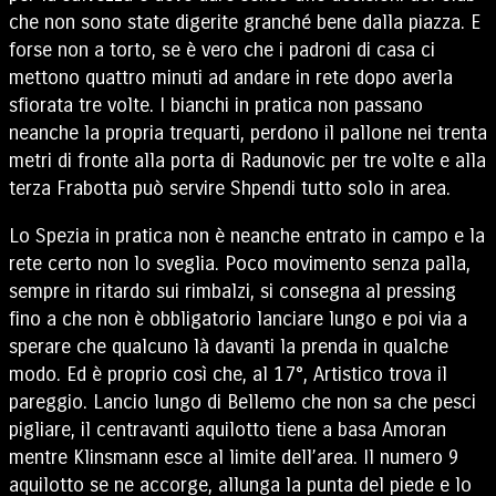
che non sono state digerite granché bene dalla piazza. E
forse non a torto, se è vero che i padroni di casa ci
mettono quattro minuti ad andare in rete dopo averla
sfiorata tre volte. I bianchi in pratica non passano
neanche la propria trequarti, perdono il pallone nei trenta
metri di fronte alla porta di Radunovic per tre volte e alla
terza Frabotta può servire Shpendi tutto solo in area.
Lo Spezia in pratica non è neanche entrato in campo e la
rete certo non lo sveglia. Poco movimento senza palla,
sempre in ritardo sui rimbalzi, si consegna al pressing
fino a che non è obbligatorio lanciare lungo e poi via a
sperare che qualcuno là davanti la prenda in qualche
modo. Ed è proprio così che, al 17°, Artistico trova il
pareggio. Lancio lungo di Bellemo che non sa che pesci
pigliare, il centravanti aquilotto tiene a basa Amoran
mentre Klinsmann esce al limite dell’area. Il numero 9
aquilotto se ne accorge, allunga la punta del piede e lo