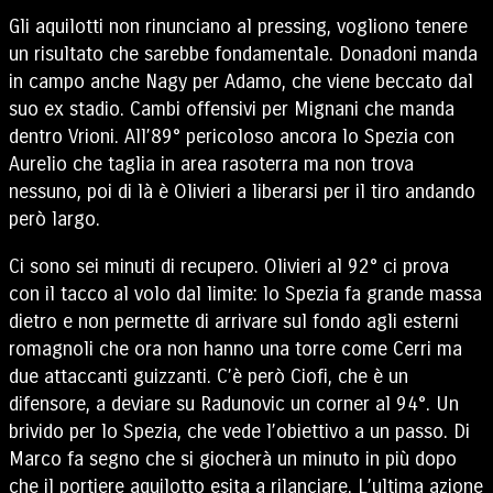
Gli aquilotti non rinunciano al pressing, vogliono tenere
un risultato che sarebbe fondamentale. Donadoni manda
in campo anche Nagy per Adamo, che viene beccato dal
suo ex stadio. Cambi offensivi per Mignani che manda
dentro Vrioni. All’89° pericoloso ancora lo Spezia con
Aurelio che taglia in area rasoterra ma non trova
nessuno, poi di là è Olivieri a liberarsi per il tiro andando
però largo.
Ci sono sei minuti di recupero. Olivieri al 92° ci prova
con il tacco al volo dal limite: lo Spezia fa grande massa
dietro e non permette di arrivare sul fondo agli esterni
romagnoli che ora non hanno una torre come Cerri ma
due attaccanti guizzanti. C’è però Ciofi, che è un
difensore, a deviare su Radunovic un corner al 94°. Un
brivido per lo Spezia, che vede l’obiettivo a un passo. Di
Marco fa segno che si giocherà un minuto in più dopo
che il portiere aquilotto esita a rilanciare. L’ultima azione