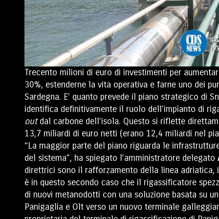
Trecento milioni di euro di investimenti per aumentare
30%, estenderne la vita operativa e farne uno dei pun
Sardegna. E’ quanto prevede il piano strategico di 
identifica definitivamente
il ruolo dell’impianto di ri
out
dal carbone dell’isola. Questo si riflette dirett
13,7 miliardi di euro netti (erano 12,4 miliardi nel p
“La maggior parte del piano riguarda le infrastrutture
del sistema”, ha spiegato l’amministratore delegato
direttrici sono il rafforzamento della linea adriatic
è in questo secondo caso che il rigassificatore spezz
di nuovi metanodotti con una soluzione basata su una 
Panigaglia e Olt verso un nuovo terminale galleggian
proprietaria del terminale di rigassificazione di Pani