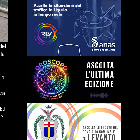
del
la
 a
zza
 Ed
ne