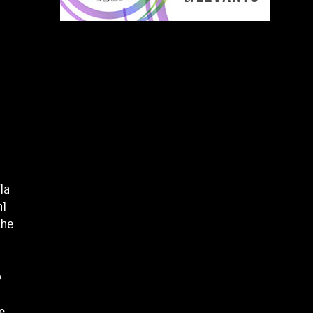
la
nl
che
o
e