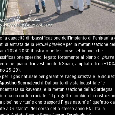
 la capacità di rigassificazione dell’impianto di Panigaglia 
ti di entrata della
virtual pipeline
per la metanizzazione del
Snam 2026-2030 illustrato nelle scorse settimane, che
gassificazione spezzino
, legato fortemente al piano di
phase
amente nel piano di investimenti di Snam, ampliato di un +10%
iano 25-29).
 per il gas naturale per garantire l’adeguatezza e le sicure
Agostino Scornajenchi
. Dal punto di vista industriale le
a, incentrata su Ravenna, e la metanizzazione della Sardegna.
ino ha un ruolo cruciale. “Il progetto combina la costruzio
pipeline virtuale che trasporti il gas naturale liquefatto da
te a Oristano”. Nel corso dello stesso anno GNL Italia,
gaglia, è stata fusa in Snam Energy Terminals srl.