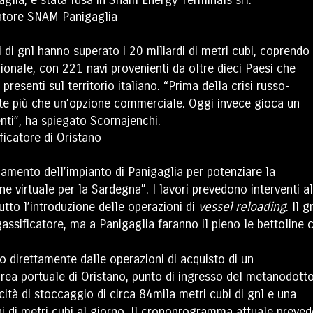
 di gnl hanno superato i 20 miliardi di metri cubi, coprendo
onale, con 221 navi provenienti da oltre dieci Paesi che
presenti sul territorio italiano. “Prima della crisi russo-
niente più che un’opzione commerciale. Oggi invece gioca un
nti”, ha spiegato Scornajenchi.
rnamento dell’impianto di Panigaglia per potenziare la
ine virtuale per la Sardegna”. I lavori prevedono interventi al
utto l’introduzione delle operazioni di
vessel reloading
. Il g
gassificatore, ma a Panigaglia faranno il pieno le bettoline 
o direttamente dalle operazioni di acquisto di un
’area portuale di Oristano, punto di ingresso del metanodott
ità di stoccaggio di circa 84mila metri cubi di gnl e una
ni di metri cubi al giorno. Il cronoprogramma attuale preved