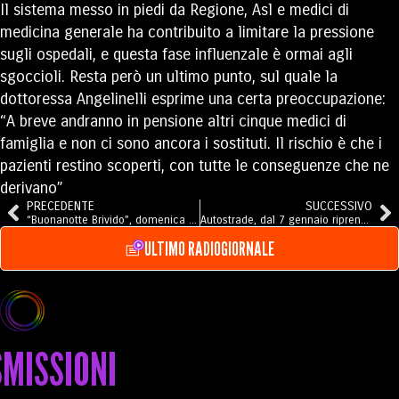
Il sistema messo in piedi da Regione, Asl e medici di
medicina generale ha contribuito a limitare la pressione
sugli ospedali, e questa fase influenzale è ormai agli
sgoccioli. Resta però un ultimo punto, sul quale la
dottoressa Angelinelli esprime una certa preoccupazione:
“A breve andranno in pensione altri cinque medici di
famiglia e non ci sono ancora i sostituti. Il rischio è che i
pazienti restino scoperti, con tutte le conseguenze che ne
derivano”
PRECEDENTE
SUCCESSIVO
“Buonanotte Brivido”, domenica suspense poliziesca e comicità irriverente per Trac Festival
Autostrade, dal 7 gennaio riprendono i cantieri lungo la rete ligure
ULTIMO RADIOGIORNALE
MISSIONI