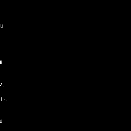
ti
li
a,
i -.
iù