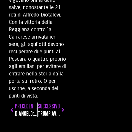
salve, nonostante le 21
reti di Alfredo Diotalevi.
Con la vittoria della
Reggiana contro la
Carrarese arrivata ieri
sera, gli aquilotti devono
recuperare due punti al
Pescara o quattro proprio
agli emiliani per evitare di
entrare nella storia dalla
porta sul retro. O per
uscirne, a seconda dei
punti di vista.
PRECEDENTE
SUCCESSIVO
D’ANGELO: “ALLA MINIMA SITUAZIONE SI PAGA TUTTO, È IL NOSTRO PROBLEMA PIÙ GRANDE. I TIFOSI? CI HANNO ANCHE SUPPORTATO”
TRUMP AVREBBE CHIESTO ALL’ITALIA I SUOI CACCIAMINE PER BONIFICARE LO STRETTO DI HORMUZ