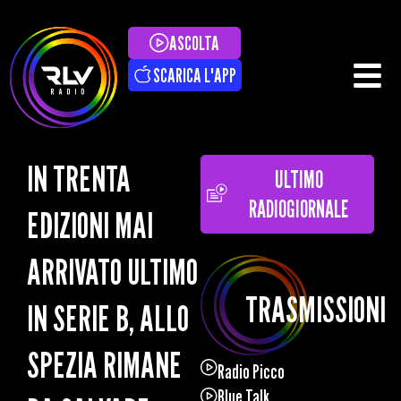
ASCOLTA
SCARICA L'APP
IN TRENTA
ULTIMO
RADIOGIORNALE
EDIZIONI MAI
ARRIVATO ULTIMO
TRASMISSIONI
IN SERIE B, ALLO
SPEZIA RIMANE
Radio Picco
Blue Talk