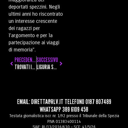
deportati spezzini. Negli
ultimi anni ho riscontrato
un interesse crescente
dei ragazzi per
l’argomento e per la
partecipazione ai viaggi
di memoria”.
PRECEDENTE
SUCCESSIVO
TROVATI IN POSSESSO DI DUE COLTELLI DA CUCINA, DENUNCIATI A PIEDE LIBERO UN UOMO E UNA DONNA
LIGURIA SECONDA IN ITALIA PER USO DELL’ITALIANO: IL DIALETTO SEMPRE PIÙ A RISCHIO SCOMPARSA
EMAIL:
DIRETTA@RLV.IT
TELEFONO
0187 807489
WHATSAPP
389 6109 458
Testata giornalistica iscr. nr. 1/92 presso il Tribunale della Spezia
P.IVA 01383400114
SIAE: RL/13/2016/630 – SCF: 41/5/26