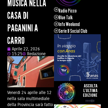
MUSICA NELLA
Radio Picco
CASA DI
Blue Talk
Info Weekend
PAGANINI A
Serie B Social Club
CARRO
Aprile 22, 2026
15:25
Redazione
Venerdi 24 aprile alle 12
nella sala multimediale
della Provincia sarà fatto