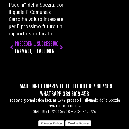
Puccini” della Spezia, con
il quale il Comune di
Carro ha voluto intessere
per il prossimo futuro un
rapporto strutturato.
PRECEDENTE
SUCCESSIVO
FARMACI, IN LIGURIA OLTRE UN MILIARDO DI SPESA NEL 2024: QUASI IL 30 PER CENTO A CARICO DEI CITTADINI
FALLIMENTO TRATTORIA ISEO, VANNO ALL’ASTA TRE LOTTI A PORTO VENERE, LE GRAZIE E SULLA PALMARIA
EMAIL:
DIRETTA@RLV.IT
TELEFONO
0187 807489
WHATSAPP
389 6109 458
Testata giornalistica iscr. nr. 1/92 presso il Tribunale della Spezia
P.IVA 01383400114
SIAE: RL/13/2016/630 – SCF: 41/5/26
Privacy Policy
Cookie Policy