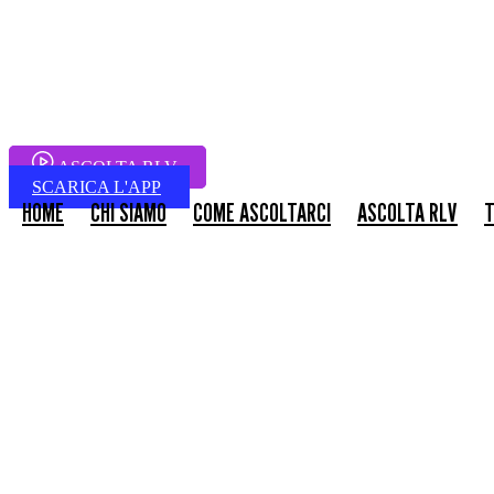
ASCOLTA RLV
SCARICA L'APP
HOME
CHI SIAMO
COME ASCOLTARCI
ASCOLTA RLV
T