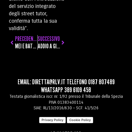
del servizio integrato
degli street tutor,
conferma tutta la sua
validità”.
PRECEDENTE
SUCCESSIVO
MEI E BATTISTELLA, DUE PRESIDENTI FEDERALI SPEZZINI CON LA FIAMMA OLIMPICA DI MILANO CORTINA 2026
ADDIO A GIULIANO LOMBARDO, NOTO RISTORATORE SPEZZINO A BARCELLONA
EMAIL:
DIRETTA@RLV.IT
TELEFONO
0187 807489
WHATSAPP
389 6109 458
Testata giornalistica iscr. nr. 1/92 presso il Tribunale della Spezia
P.IVA 01383400114
SIAE: RL/13/2016/630 – SCF: 41/5/26
Privacy Policy
Cookie Policy