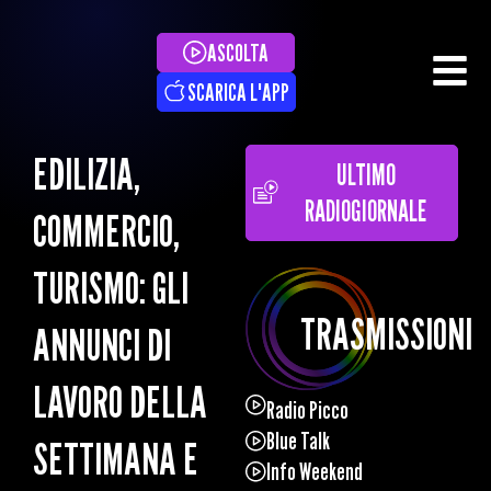
ASCOLTA
SCARICA L'APP
EDILIZIA,
ULTIMO
RADIOGIORNALE
COMMERCIO,
TURISMO: GLI
TRASMISSIONI
ANNUNCI DI
LAVORO DELLA
Radio Picco
Blue Talk
SETTIMANA E
Info Weekend