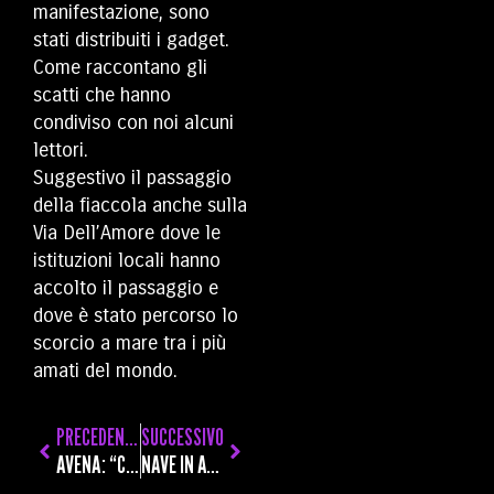
manifestazione, sono
stati distribuiti i gadget.
Come raccontano gli
scatti che hanno
condiviso con noi alcuni
lettori.
Suggestivo il passaggio
della fiaccola anche sulla
Via Dell’Amore dove le
istituzioni locali hanno
accolto il passaggio e
dove è stato percorso lo
scorcio a mare tra i più
amati del mondo.
PRECEDENTE
SUCCESSIVO
AVENA: “CHI TRAE DAVVERO VANTAGGIO DALLA RIFORMA DEI PORTI? DA PORTUALITÀ E LOGISTICA UNA NUOVA CLASSE DIRIGENTE CITTADINA”
NAVE IN AVARIA DA ORE DI FRONTE ALLE COSTE TOSCANE DOPO AVER LASCIATO IL PORTO DELLA SPEZIA