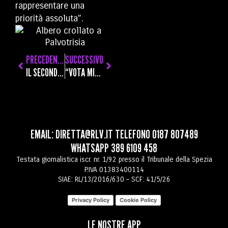
rappresentare una
priorità assoluta”.
PRECEDENTE
SUCCESSIVO
IL SECONDO PATTUGLIATORE D’ALTURA PER L’INDONESIA LASCIA LA SPEZIA, PRESTO LA SEGUIRÀ IL GARIBALDI
“VOTA MIA FIGLIA AL CONCORSO DI BALLO” E COSÌ I TRUFFATORI SI IMPOSSESSANO DEI PROFILI WHATSAPP
EMAIL:
DIRETTA@RLV.IT
TELEFONO
0187 807489
WHATSAPP
389 6109 458
Testata giornalistica iscr. nr. 1/92 presso il Tribunale della Spezia
P.IVA 01383400114
SIAE: RL/13/2016/630 – SCF: 41/5/26
Privacy Policy
Cookie Policy
LE NOSTRE APP