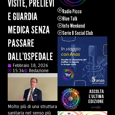
VISITE, PRELIEVI
Radio Picco
E GUARDIA
Blue Talk
Info Weekend
MEDICA SENZA
Serie B Social Club
PASSARE
DALL’OSPEDALE
Febbraio 18, 2026
15:34
Redazione
Molto più di una struttura
sanitaria nel senso più