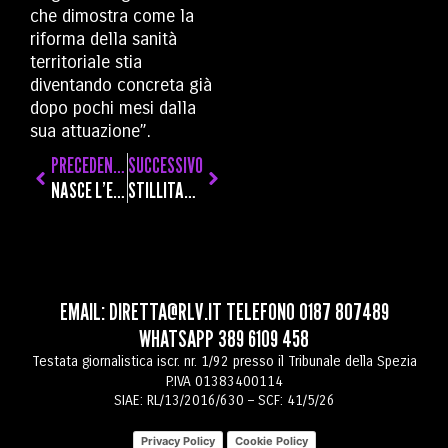
che dimostra come la
riforma della sanità
territoriale stia
diventando concreta già
dopo pochi mesi dalla
sua attuazione”.
PRECEDENTE
SUCCESSIVO
NASCE L’ESPERTO DEI BENI CULTURALI DELLA DIFESA, IN AVVIO UN MASTER DI SECONDO LIVELLO PER LAUREATI
STILLITANO QUI PER CONFERMARE DONADONI: ALLE 18 C’È “RADIO PICCO” SU RLV
EMAIL:
DIRETTA@RLV.IT
TELEFONO
0187 807489
WHATSAPP
389 6109 458
Testata giornalistica iscr. nr. 1/92 presso il Tribunale della Spezia
P.IVA 01383400114
SIAE: RL/13/2016/630 – SCF: 41/5/26
Privacy Policy
Cookie Policy