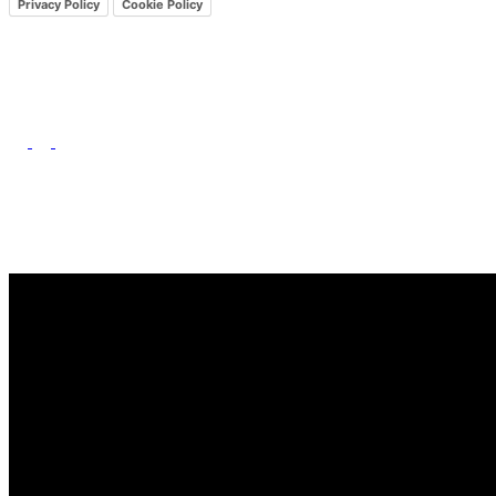
Privacy Policy
Cookie Policy
Home
Chi siamo
Come ascoltarci
Ascolta RLV