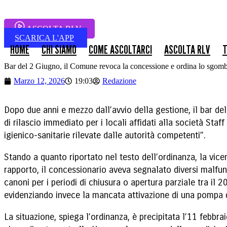
ASCOLTA RLV
SCARICA L'APP
HOME
CHI SIAMO
COME ASCOLTARCI
ASCOLTA RLV
T
Bar del 2 Giugno, il Comune revoca la concessione e ordina lo sgomb
Marzo 12, 2026
19:03
Redazione
Dopo due anni e mezzo dall’avvio della gestione, il bar de
di rilascio immediato per i locali affidati alla società Sta
igienico-sanitarie rilevate dalle autorità competenti”.
Stando a quanto riportato nel testo dell’ordinanza, la vic
rapporto, il concessionario aveva segnalato diversi malfun
canoni per i periodi di chiusura o apertura parziale tra il 2
evidenziando invece la mancata attivazione di una pompa di
La situazione, spiega l’ordinanza, è precipitata l’11 febbra