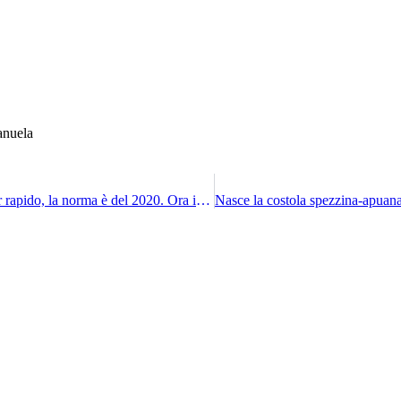
nuela​
Zls della Spezia, Orlando e Natale: “Ma quale iter rapido, la norma è del 2020. Ora il governo sblocchi la Pontremolese”