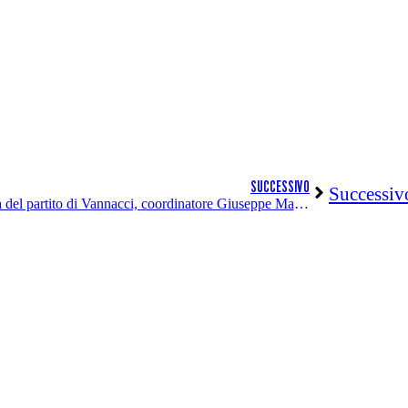
SUCCESSIVO
Successiv
Nasce la costola spezzina-apuana del partito di Vannacci, coordinatore Giuseppe Maccarone