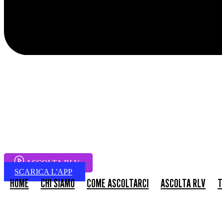
ASCOLTA RLV
SCARICA L'APP
HOME
CHI SIAMO
COME ASCOLTARCI
ASCOLTA RLV
T