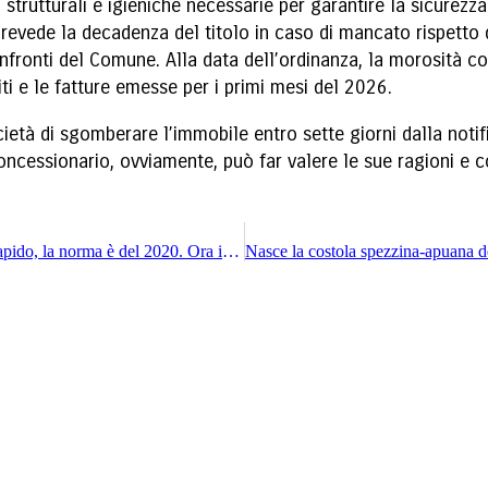
 strutturali e igieniche necessarie per garantire la sicure
prevede la decadenza del titolo in caso di mancato rispetto 
onfronti del Comune. Alla data dell’ordinanza, la morosità 
iti e le fatture emesse per i primi mesi del 2026.
tà di sgomberare l’immobile entro sette giorni dalla notifi
 concessionario, ovviamente, può far valere le sue ragioni e 
Zls della Spezia, Orlando e Natale: “Ma quale iter rapido, la norma è del 2020. Ora il governo sblocchi la Pontremolese”