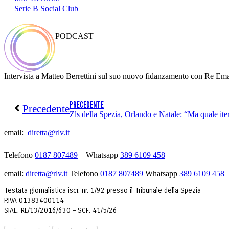
Serie B Social Club
PODCAST
Intervista a Matteo Berrettini sul suo nuovo fidanzamento con Re Ema
PRECEDENTE
Precedente
email:
diretta@rlv.it
Telefono
0187 807489
– Whatsapp
389 6109 458
email:
diretta@rlv.it
Telefono
0187 807489
Whatsapp
389 6109 458
Testata giornalistica iscr. nr. 1/92 presso il Tribunale della Spezia
P.IVA 01383400114
SIAE: RL/13/2016/630 – SCF: 41/5/26