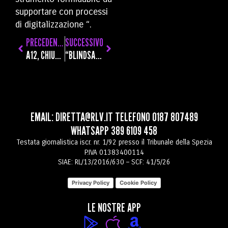
supportare con processi
di digitalizzazione “.
PRECEDENTE
SUCCESSIVO
A12, CHIUSURA NOTTURNA DELLO SVINCOLO DI DEIVA MARINA IN DIREZIONE LIVORNO
“BLINDSALE – LA VENDITA AL BUIO” TORNA IN LIGURIA AL CENTRO COMMERCIALE LE TERRAZZE
EMAIL:
DIRETTA@RLV.IT
TELEFONO
0187 807489
WHATSAPP
389 6109 458
Testata giornalistica iscr. nr. 1/92 presso il Tribunale della Spezia
P.IVA 01383400114
SIAE: RL/13/2016/630 – SCF: 41/5/26
Privacy Policy
Cookie Policy
LE NOSTRE APP